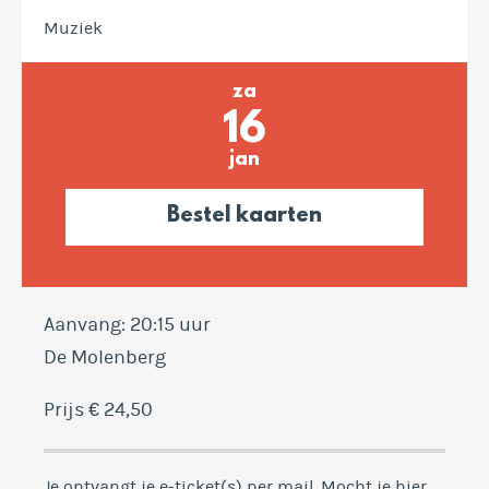
Muziek
za
16
jan
Bestel kaarten
Aanvang: 20:15 uur
De Molenberg
Prijs € 24,50
Je ontvangt je e-ticket(s) per mail. Mocht je hier