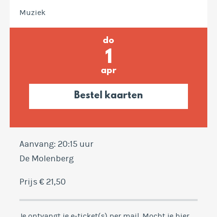
Muziek
do
1
apr
Bestel kaarten
Aanvang: 20:15 uur
De Molenberg
Prijs € 21,50
Je ontvangt je e-ticket(s) per mail. Mocht je hier